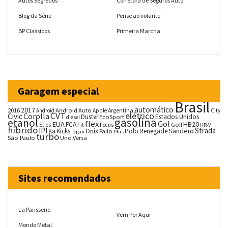
Autos Segredos
Corretora de Seguros Auto
Blog da Série
Pense ao volante
BP Classicos
Primeira Marcha
Garagem especial
Brasil
automático
2017
2016
Android Auto
Argentina
City
Android
Apple
CVT
elétrico
Corolla
Civic
Duster
Estados Unidos
EcoSport
diesel
gasolina
etanol
flex
Gol
EUA
HB20
FCA
Fit
Golf
Etios
Focus
HR-V
híbrido
IPI
Strada
Ka
Kicks
Onix
Palio
Polo
Renegade
Sandero
Logan
Plus
turbo
São Paulo
Uno
Versa
Sites recomendados
La Parisserie
Vem Por Aqui
Mondo Metal