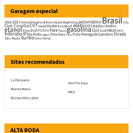
Garagem especial
Brasil
automático
2017
2016
Android Auto
Argentina
City
Android
Apple
CVT
elétrico
Corolla
Civic
Duster
Estados Unidos
EcoSport
diesel
gasolina
etanol
flex
Gol
EUA
HB20
FCA
Fit
Golf
Etios
Focus
HR-V
híbrido
IPI
Strada
Ka
Kicks
Onix
Palio
Polo
Renegade
Sandero
Logan
Plus
turbo
São Paulo
Uno
Versa
Sites recomendados
La Parisserie
Vem Por Aqui
Mondo Metal
WAZ
Núcleo Villa-Lobos
ALTA RODA