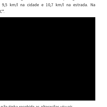
,5 km/l na cidade e 10,7 km/l na estrada. Na
C”.
não tinha recebido as alterações visuais.