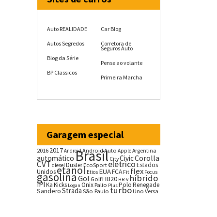
Auto REALIDADE
Car Blog
Autos Segredos
Corretora de
Seguros Auto
Blog da Série
Pense ao volante
BP Classicos
Primeira Marcha
Garagem especial
2017
2016
Brasil
Android Auto
Argentina
Android
Apple
Corolla
automático
Civic
City
CVT
elétrico
Duster
Estados
EcoSport
diesel
etanol
flex
EUA
Unidos
FCA
Fit
Etios
Focus
gasolina
híbrido
Gol
HB20
Golf
HR-V
IPI
Ka
Kicks
Onix
Palio
Polo
Renegade
Logan
Plus
turbo
Strada
Sandero
São Paulo
Uno
Versa