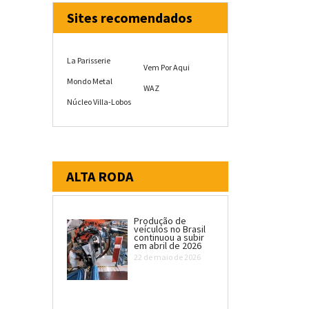
Sites recomendados
La Parisserie
Vem Por Aqui
Mondo Metal
WAZ
Núcleo Villa-Lobos
ALTA RODA
Produção de
veículos no Brasil
continuou a subir
em abril de 2026
22 de maio de 2026