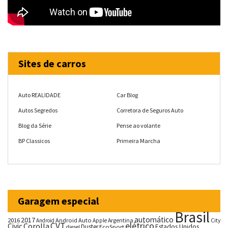
Sites de carros
Auto REALIDADE
Car Blog
Autos Segredos
Corretora de Seguros Auto
Blog da Série
Pense ao volante
BP Classicos
Primeira Marcha
Garagem especial
Brasil
automático
2017
2016
Android Auto
Argentina
City
Android
Apple
CVT
elétrico
Corolla
Civic
Duster
Estados Unidos
EcoSport
diesel