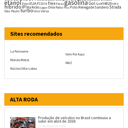
gasolina
etanol
flex
Gol
EUA
HB20
FCA
Fit
Golf
Etios
Focus
HR-V
híbrido
IPI
Strada
Ka
Kicks
Onix
Palio
Polo
Renegade
Sandero
Logan
Plus
turbo
São Paulo
Uno
Versa
Sites recomendados
La Parisserie
Vem Por Aqui
Mondo Metal
WAZ
Núcleo Villa-Lobos
ALTA RODA
Produção de veículos no Brasil continuou a
subir em abril de 2026
22 de maio de 2026