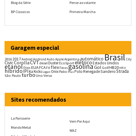
Blog da Série
Pense ao volante
BP Classicos
Primeira Marcha
Garagem especial
Brasil
automático
2017
2016
Android Auto
Argentina
City
Android
Apple
CVT
elétrico
Corolla
Civic
Duster
Estados Unidos
EcoSport
diesel
gasolina
etanol
flex
Gol
EUA
HB20
FCA
Fit
Golf
Etios
Focus
HR-V
híbrido
IPI
Strada
Ka
Kicks
Onix
Palio
Polo
Renegade
Sandero
Logan
Plus
turbo
São Paulo
Uno
Versa
Sites recomendados
La Parisserie
Vem Por Aqui
Mondo Metal
WAZ