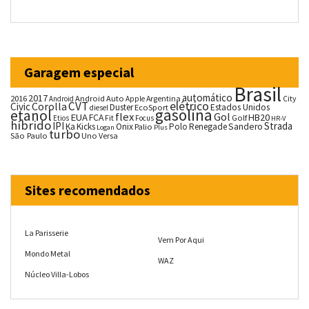
Garagem especial
Brasil
automático
2017
2016
Android Auto
Argentina
City
Android
Apple
CVT
elétrico
Corolla
Civic
Duster
Estados Unidos
EcoSport
diesel
gasolina
etanol
flex
Gol
EUA
HB20
FCA
Fit
Golf
Etios
Focus
HR-V
híbrido
IPI
Strada
Ka
Kicks
Onix
Palio
Polo
Renegade
Sandero
Logan
Plus
turbo
São Paulo
Uno
Versa
Sites recomendados
La Parisserie
Vem Por Aqui
Mondo Metal
WAZ
Núcleo Villa-Lobos