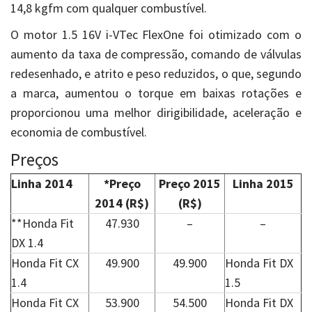
14,8 kgfm com qualquer combustível.
O motor 1.5 16V i-VTec FlexOne foi otimizado com o
aumento da taxa de compressão, comando de válvulas
redesenhado, e atrito e peso reduzidos, o que, segundo
a marca, aumentou o torque em baixas rotações e
proporcionou uma melhor dirigibilidade, aceleração e
economia de combustível.
Preços
Linha 2014
*Preço
Preço 2015
Linha 2015
2014 (R$)
(R$)
**Honda Fit
47.930
–
–
DX 1.4
Honda Fit CX
49.900
49.900
Honda Fit DX
1.4
1.5
Honda Fit CX
53.900
54.500
Honda Fit DX