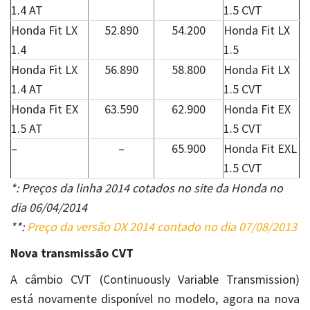
1.4 AT
1.5 CVT
Honda Fit LX
52.890
54.200
Honda Fit LX
1.4
1.5
Honda Fit LX
56.890
58.800
Honda Fit LX
1.4 AT
1.5 CVT
Honda Fit EX
63.590
62.900
Honda Fit EX
1.5 AT
1.5 CVT
–
–
65.900
Honda Fit EXL
1.5 CVT
*: Preços da linha 2014 cotados no site da Honda no
dia 06/04/2014
**:
Preço da versão DX 2014 contado no dia 07/08/2013
Nova transmissão CVT
A câmbio CVT (Continuously Variable Transmission)
está novamente disponível no modelo, agora na nova