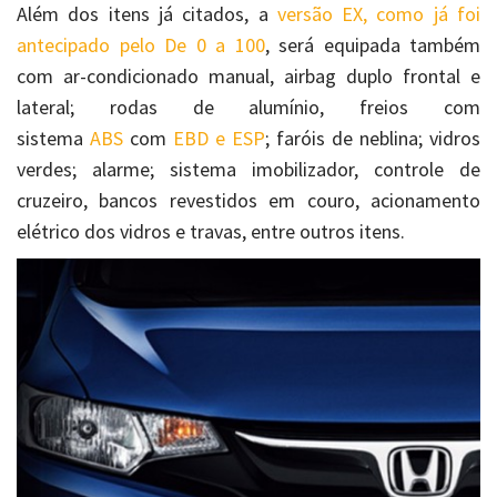
Além dos itens já citados, a
versão EX, como já foi
antecipado pelo De 0 a 100
, será equipada também
com ar-condicionado manual, airbag duplo frontal e
lateral; rodas de alumínio, freios com
sistema
ABS
com
EBD e ESP
; faróis de neblina; vidros
verdes; alarme; sistema imobilizador, controle de
cruzeiro, bancos revestidos em couro, acionamento
elétrico dos vidros e travas, entre outros itens.