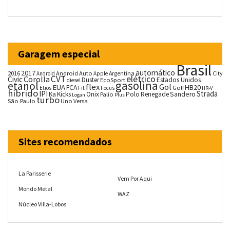
Garagem especial
Brasil
automático
2017
2016
Android Auto
Argentina
City
Android
Apple
CVT
elétrico
Corolla
Civic
Duster
Estados Unidos
EcoSport
diesel
gasolina
etanol
flex
Gol
EUA
HB20
FCA
Fit
Golf
Etios
Focus
HR-V
híbrido
IPI
Strada
Ka
Kicks
Onix
Palio
Polo
Renegade
Sandero
Logan
Plus
turbo
São Paulo
Uno
Versa
Sites recomendados
La Parisserie
Vem Por Aqui
Mondo Metal
WAZ
Núcleo Villa-Lobos