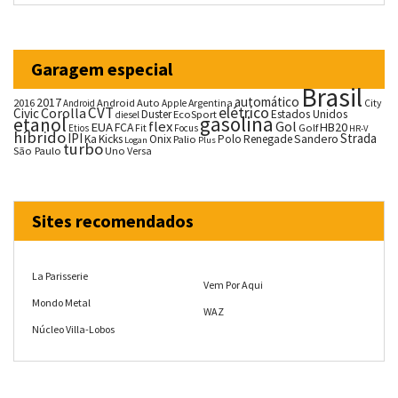
Garagem especial
Brasil
automático
2017
2016
Android Auto
Argentina
City
Android
Apple
CVT
elétrico
Corolla
Civic
Duster
Estados Unidos
EcoSport
diesel
gasolina
etanol
flex
Gol
EUA
HB20
FCA
Fit
Golf
Etios
Focus
HR-V
híbrido
IPI
Strada
Ka
Kicks
Onix
Palio
Polo
Renegade
Sandero
Logan
Plus
turbo
São Paulo
Uno
Versa
Sites recomendados
La Parisserie
Vem Por Aqui
Mondo Metal
WAZ
Núcleo Villa-Lobos