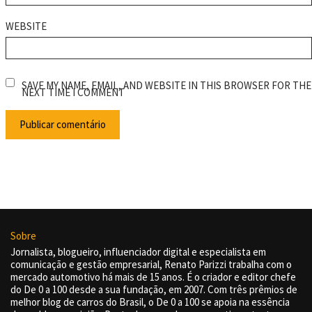
WEBSITE
SAVE MY NAME, EMAIL, AND WEBSITE IN THIS BROWSER FOR THE
NEXT TIME I COMMENT
Sobre
Jornalista, blogueiro, influenciador digital e especialista em
comunicação e gestão empresarial, Renato Parizzi trabalha com o
mercado automotivo há mais de 15 anos. É o criador e editor chefe
do De 0 a 100 desde a sua fundação, em 2007. Com três prêmios de
melhor blog de carros do Brasil, o De 0 a 100 se apoia na essência