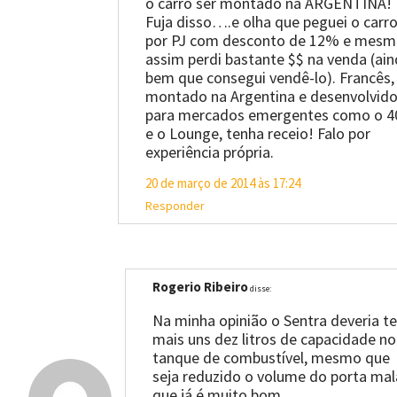
o carro ser montado na ARGENTINA!
Fuja disso….e olha que peguei o carr
por PJ com desconto de 12% e mes
assim perdi bastante $$ na venda (ai
bem que consegui vendê-lo). Francês,
montado na Argentina e desenvolvid
para mercados emergentes como o 4
e o Lounge, tenha receio! Falo por
experiência própria.
20 de março de 2014 às 17:24
Responder
Rogerio Ribeiro
disse:
Na minha opinião o Sentra deveria te
mais uns dez litros de capacidade no
tanque de combustível, mesmo que
seja reduzido o volume do porta mal
que já é muito bom.