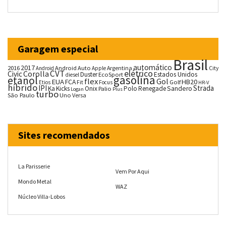
Garagem especial
Brasil
automático
2017
2016
Android Auto
Argentina
City
Android
Apple
CVT
elétrico
Corolla
Civic
Duster
Estados Unidos
EcoSport
diesel
gasolina
etanol
flex
Gol
EUA
HB20
FCA
Fit
Golf
Etios
Focus
HR-V
híbrido
IPI
Strada
Ka
Kicks
Onix
Palio
Polo
Renegade
Sandero
Logan
Plus
turbo
São Paulo
Uno
Versa
Sites recomendados
La Parisserie
Vem Por Aqui
Mondo Metal
WAZ
Núcleo Villa-Lobos