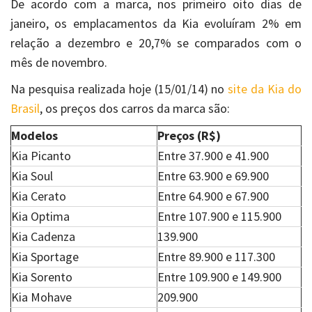
De acordo com a marca, nos primeiro oito dias de
janeiro, os emplacamentos da Kia evoluíram 2% em
relação a dezembro e 20,7% se comparados com o
mês de novembro.
Na pesquisa realizada hoje (15/01/14) no
site da Kia do
Brasil
, os preços dos carros da marca são:
Modelos
Preços (R$)
Kia Picanto
Entre 37.900 e 41.900
Kia Soul
Entre 63.900 e 69.900
Kia Cerato
Entre 64.900 e 67.900
Kia Optima
Entre 107.900 e 115.900
Kia Cadenza
139.900
Kia Sportage
Entre 89.900 e 117.300
Kia Sorento
Entre 109.900 e 149.900
Kia Mohave
209.900