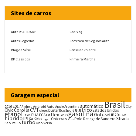
Sites de carros
Auto REALIDADE
Car Blog
Autos Segredos
Corretora de Seguros Auto
Blog da Série
Pense ao volante
BP Classicos
Primeira Marcha
Garagem especial
Brasil
automático
2017
2016
Android Auto
Argentina
City
Android
Apple
CVT
elétrico
Corolla
Civic
Duster
Estados Unidos
EcoSport
diesel
gasolina
etanol
flex
Gol
EUA
HB20
FCA
Fit
Golf
Etios
Focus
HR-V
híbrido
IPI
Strada
Ka
Kicks
Onix
Palio
Polo
Renegade
Sandero
Logan
Plus
turbo
São Paulo
Uno
Versa