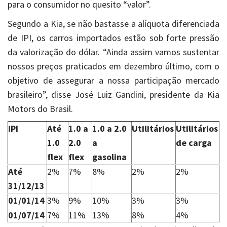
para o consumidor no quesito “valor”.
Segundo a Kia, se não bastasse a alíquota diferenciada
de IPI, os carros importados estão sob forte pressão
da valorização do dólar. “Ainda assim vamos sustentar
nossos preços praticados em dezembro último, com o
objetivo de assegurar a nossa participação mercado
brasileiro”, disse José Luiz Gandini, presidente da Kia
Motors do Brasil.
IPI
Até
1.0 a
1.0 a 2.0
Utilitários
Utilitários
1.0
2.0
a
de carga
flex
flex
gasolina
Até
2%
7%
8%
2%
2%
31/12/13
01/01/14
3%
9%
10%
3%
3%
01/07/14
7%
11%
13%
8%
4%