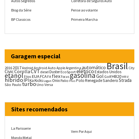
Autos Segredos
Corretora de Seguros Auto
Blog da Série
Pense ao volante
BP Classicos
Primeira Marcha
Garagem especial
Brasil
automático
2017
2016
Android Auto
Argentina
City
Android
Apple
CVT
elétrico
Corolla
Civic
Duster
Estados Unidos
EcoSport
diesel
gasolina
etanol
flex
Gol
EUA
HB20
FCA
Fit
Golf
Etios
Focus
HR-V
híbrido
IPI
Strada
Ka
Kicks
Onix
Palio
Polo
Renegade
Sandero
Logan
Plus
turbo
São Paulo
Uno
Versa
Sites recomendados
La Parisserie
Vem Por Aqui
Mondo Metal