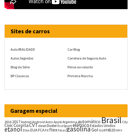
Sites de carros
Auto REALIDADE
Car Blog
Autos Segredos
Corretora de Seguros Auto
Blog da Série
Pense ao volante
BP Classicos
Primeira Marcha
Garagem especial
Brasil
automático
2017
2016
Android Auto
Argentina
City
Android
Apple
CVT
elétrico
Corolla
Civic
Duster
Estados Unidos
EcoSport
diesel
gasolina
etanol
flex
Gol
EUA
HB20
FCA
Fit
Golf
Etios
Focus
HR-V