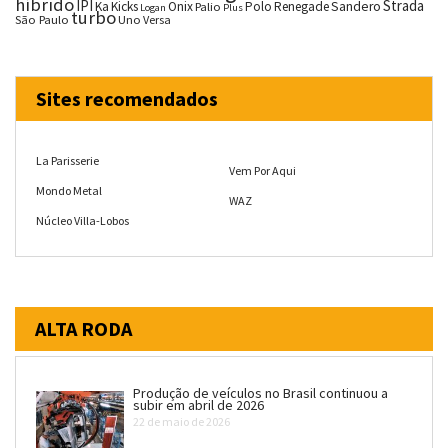
híbrido
IPI
Strada
Ka
Kicks
Onix
Palio
Polo
Renegade
Sandero
Logan
Plus
turbo
São Paulo
Uno
Versa
Sites recomendados
La Parisserie
Vem Por Aqui
Mondo Metal
WAZ
Núcleo Villa-Lobos
ALTA RODA
Produção de veículos no Brasil continuou a
subir em abril de 2026
22 de maio de 2026