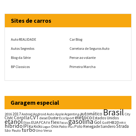
Sites de carros
Auto REALIDADE
Car Blog
Autos Segredos
Corretora de Seguros Auto
Blog da Série
Pense ao volante
BP Classicos
Primeira Marcha
Garagem especial
Brasil
automático
2017
2016
Android Auto
Argentina
City
Android
Apple
CVT
elétrico
Corolla
Civic
Duster
Estados Unidos
EcoSport
diesel
gasolina
etanol
flex
Gol
EUA
HB20
FCA
Fit
Golf
Etios
Focus
HR-V
híbrido
IPI
Strada
Ka
Kicks
Onix
Palio
Polo
Renegade
Sandero
Logan
Plus
turbo
São Paulo
Uno
Versa