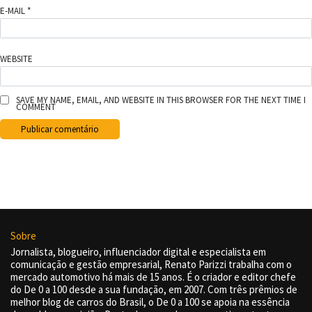
E-MAIL
*
WEBSITE
SAVE MY NAME, EMAIL, AND WEBSITE IN THIS BROWSER FOR THE NEXT TIME I
COMMENT
Sobre
Jornalista, blogueiro, influenciador digital e especialista em
comunicação e gestão empresarial, Renato Parizzi trabalha com o
mercado automotivo há mais de 15 anos. É o criador e editor chefe
do De 0 a 100 desde a sua fundação, em 2007. Com três prêmios de
melhor blog de carros do Brasil, o De 0 a 100 se apoia na essência