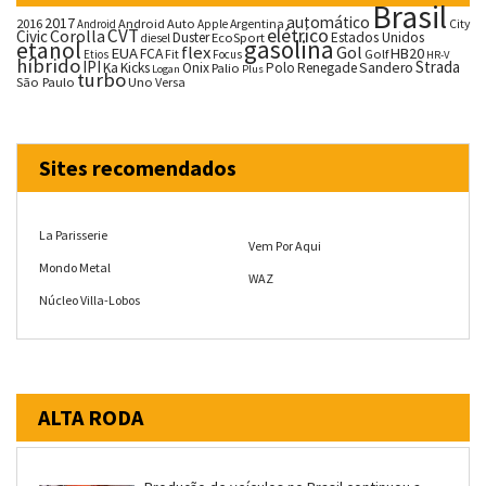
Brasil
automático
2017
2016
Android Auto
Argentina
City
Android
Apple
CVT
elétrico
Corolla
Civic
Duster
Estados Unidos
EcoSport
diesel
gasolina
etanol
flex
Gol
EUA
HB20
FCA
Fit
Golf
Etios
Focus
HR-V
híbrido
IPI
Strada
Ka
Kicks
Onix
Palio
Polo
Renegade
Sandero
Logan
Plus
turbo
São Paulo
Uno
Versa
Sites recomendados
La Parisserie
Vem Por Aqui
Mondo Metal
WAZ
Núcleo Villa-Lobos
ALTA RODA