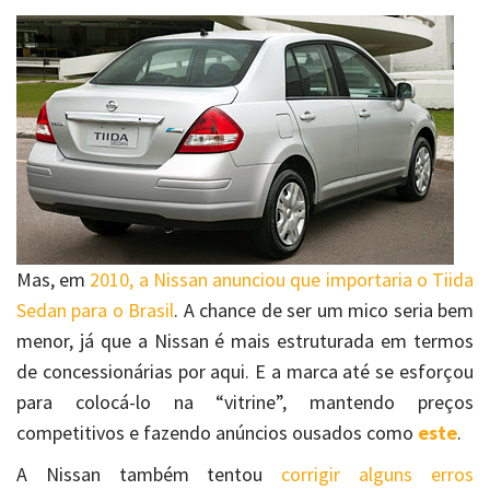
Mas, em
2010, a Nissan anunciou que importaria o Tiida
Sedan para o Brasil
. A chance de ser um mico seria bem
menor, já que a Nissan é mais estruturada em termos
de concessionárias por aqui. E a marca até se esforçou
para colocá-lo na “vitrine”, mantendo preços
competitivos e fazendo anúncios ousados como
este
.
A Nissan também tentou
corrigir alguns erros