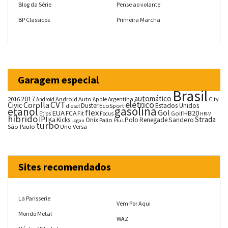
Blog da Série
Pense ao volante
BP Classicos
Primeira Marcha
Garagem especial
Brasil
automático
2017
2016
Android Auto
Argentina
City
Android
Apple
CVT
elétrico
Corolla
Civic
Duster
Estados Unidos
EcoSport
diesel
gasolina
etanol
flex
Gol
EUA
HB20
FCA
Fit
Golf
Etios
Focus
HR-V
híbrido
IPI
Strada
Ka
Kicks
Onix
Palio
Polo
Renegade
Sandero
Logan
Plus
turbo
São Paulo
Uno
Versa
Sites recomendados
La Parisserie
Vem Por Aqui
Mondo Metal
WAZ