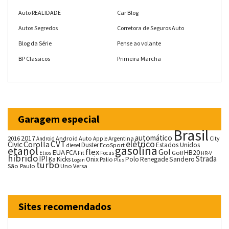
Auto REALIDADE
Car Blog
Autos Segredos
Corretora de Seguros Auto
Blog da Série
Pense ao volante
BP Classicos
Primeira Marcha
Garagem especial
Brasil
automático
2017
2016
Android Auto
Argentina
City
Android
Apple
CVT
elétrico
Corolla
Civic
Duster
Estados Unidos
EcoSport
diesel
gasolina
etanol
flex
Gol
EUA
HB20
FCA
Fit
Golf
Etios
Focus
HR-V
híbrido
IPI
Strada
Ka
Kicks
Onix
Palio
Polo
Renegade
Sandero
Logan
Plus
turbo
São Paulo
Uno
Versa
Sites recomendados