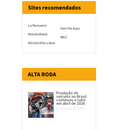
Sites recomendados
La Parisserie
Vem Por Aqui
Mondo Metal
WAZ
Núcleo Villa-Lobos
ALTA RODA
Produção de
veículos no Brasil
continuou a subir
em abril de 2026
22 de maio de 2026