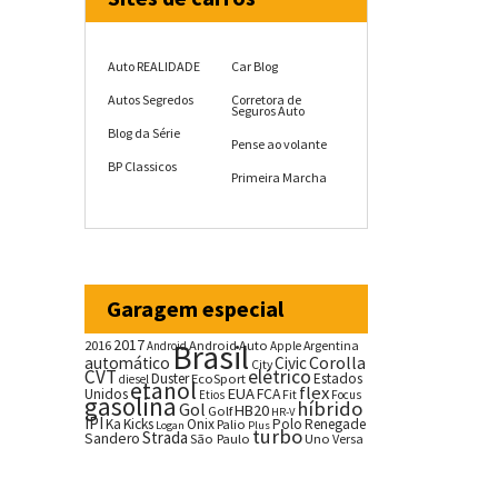
Auto REALIDADE
Car Blog
Autos Segredos
Corretora de
Seguros Auto
Blog da Série
Pense ao volante
BP Classicos
Primeira Marcha
Garagem especial
2017
2016
Brasil
Android Auto
Argentina
Android
Apple
Corolla
automático
Civic
City
CVT
elétrico
Duster
Estados
EcoSport
diesel
etanol
flex
EUA
Unidos
FCA
Fit
Etios
Focus
gasolina
híbrido
Gol
HB20
Golf
HR-V
IPI
Ka
Kicks
Onix
Palio
Polo
Renegade
Logan
Plus
turbo
Strada
Sandero
São Paulo
Uno
Versa