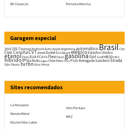
BP Classicos
Primeira Marcha
Garagem especial
Brasil
automático
2017
2016
Android Auto
Argentina
City
Android
Apple
CVT
elétrico
Corolla
Civic
Duster
Estados Unidos
EcoSport
diesel
gasolina
etanol
flex
Gol
EUA
HB20
FCA
Fit
Golf
Etios
Focus
HR-V
híbrido
IPI
Strada
Ka
Kicks
Onix
Palio
Polo
Renegade
Sandero
Logan
Plus
turbo
São Paulo
Uno
Versa
Sites recomendados
La Parisserie
Vem Por Aqui
Mondo Metal
WAZ
Núcleo Villa-Lobos