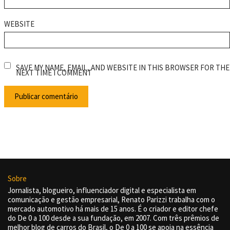
WEBSITE
SAVE MY NAME, EMAIL, AND WEBSITE IN THIS BROWSER FOR THE
NEXT TIME I COMMENT
Sobre
Jornalista, blogueiro, influenciador digital e especialista em
comunicação e gestão empresarial, Renato Parizzi trabalha com o
mercado automotivo há mais de 15 anos. É o criador e editor chefe
do De 0 a 100 desde a sua fundação, em 2007. Com três prêmios de
melhor blog de carros do Brasil, o De 0 a 100 se apoia na essência