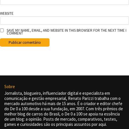
WEBSITE
SAVE MY NAME, EMAIL, AND WEBSITE IN THIS BROWSER FOR THE NEXT TIME I
COMMENT
Sobre
Jornalista, blogueiro, influenciador digital e especialista em
comunicação e gestão empresarial, Renato Parizzi trabalha com o
mercado automotivo há mais de 15 anos. É o criador e editor chefe
do De 0 a 100 desde a sua fundação, em 2007. Com três prêmios de
melhor blog de carros do Brasil, o De 0 a 100 se apoia na essência
de um blog: a opinião. Posts de mercado, comparativos, testes,
games e curiosidades são os principais assuntos por aqui.