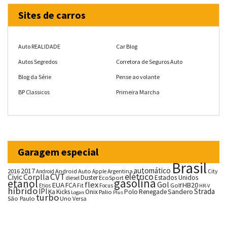
Sites de carros
Auto REALIDADE
Car Blog
Autos Segredos
Corretora de Seguros Auto
Blog da Série
Pense ao volante
BP Classicos
Primeira Marcha
Garagem especial
Brasil
automático
2017
2016
Android Auto
Argentina
City
Android
Apple
CVT
elétrico
Corolla
Civic
Duster
Estados Unidos
EcoSport
diesel
gasolina
etanol
flex
Gol
EUA
HB20
FCA
Fit
Golf
Etios
Focus
HR-V
híbrido
IPI
Strada
Ka
Kicks
Onix
Palio
Polo
Renegade
Sandero
Logan
Plus
turbo
São Paulo
Uno
Versa