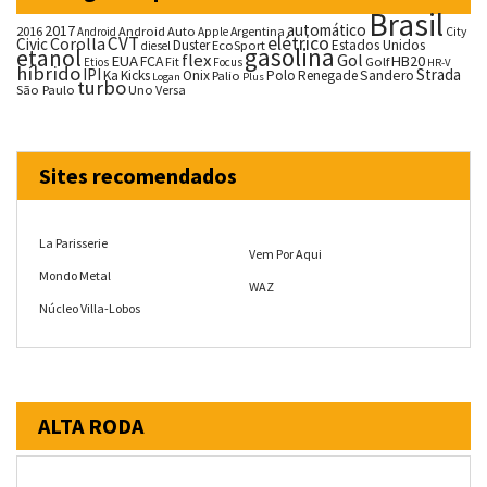
Brasil
automático
2017
2016
Android Auto
Argentina
City
Android
Apple
CVT
elétrico
Corolla
Civic
Duster
Estados Unidos
EcoSport
diesel
gasolina
etanol
flex
Gol
EUA
HB20
FCA
Fit
Golf
Etios
Focus
HR-V
híbrido
IPI
Strada
Ka
Kicks
Onix
Palio
Polo
Renegade
Sandero
Logan
Plus
turbo
São Paulo
Uno
Versa
Sites recomendados
La Parisserie
Vem Por Aqui
Mondo Metal
WAZ
Núcleo Villa-Lobos
ALTA RODA