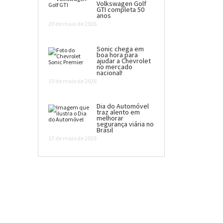
Volkswagen Golf
GTI completa 50
anos
20 de maio de 2026
Sonic chega em
boa hora para
ajudar a Chevrolet
no mercado
nacional!
19 de maio de 2026
Dia do Automóvel
traz alento em
melhorar
segurança viária no
Brasil
17 de maio de 2026