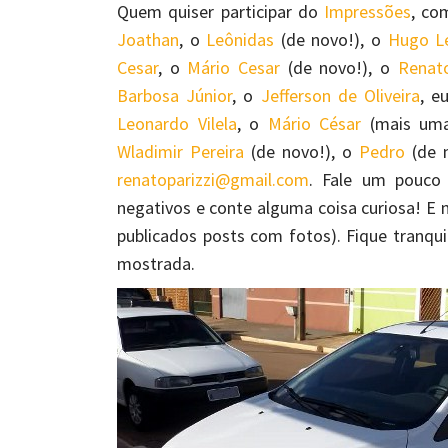
Quem quiser participar do
Impressões
, c
Joathan
, o
Leônidas
(de novo!), o
Hugo Le
Cesar
, o
Mário Cesar
(de novo!), o
Renat
Barbosa Júnior
, o
Jefferson de Oliveira
, e
Leonardo Vilela
, o
Mário César
(mais uma
Wladimir Pereira
(de novo!), o
Pedro
(de n
renatoparizzi@gmail.com
. Fale um pouco 
negativos e conte alguma coisa curiosa! E 
publicados posts com fotos). Fique tranqui
mostrada.