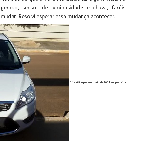
rigerado, sensor de luminosidade e chuva, faróis
a mudar. Resolvi esperar essa mudança acontecer.
Foi então que em maio de 2011 eu peguei o