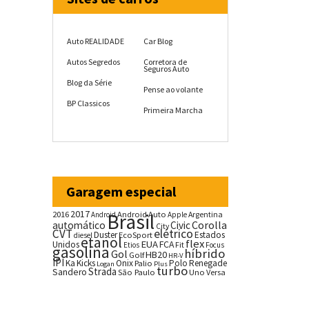
Auto REALIDADE
Car Blog
Autos Segredos
Corretora de
Seguros Auto
Blog da Série
Pense ao volante
BP Classicos
Primeira Marcha
Garagem especial
2017
2016
Brasil
Android Auto
Argentina
Android
Apple
Corolla
automático
Civic
City
CVT
elétrico
Duster
Estados
EcoSport
diesel
etanol
flex
EUA
Unidos
FCA
Fit
Etios
Focus
gasolina
híbrido
Gol
HB20
Golf
HR-V
IPI
Ka
Kicks
Onix
Palio
Polo
Renegade
Logan
Plus
turbo
Strada
Sandero
São Paulo
Uno
Versa