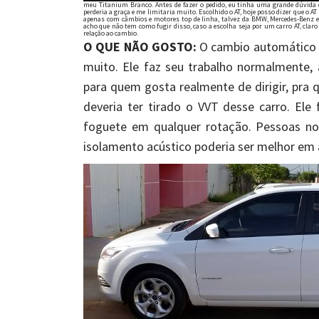
meu Titanium Branco. Antes de fazer o pedido, eu tinha uma grande dúvida en
perderia a graça e me limitaria muito. Escolhido o AT, hoje posso dizer que o 
apenas com câmbios e motores top de linha, talvez da BMW, Mercedes-Benz e 
acho que não tem como fugir disso, caso a escolha seja por um carro AT, clar
relação ao cambio.
O QUE NÃO GOSTO
:
O cambio automático d
muito. Ele faz seu trabalho normalmente, 
para quem gosta realmente de dirigir, pra q
deveria ter tirado o VVT desse carro. Ele f
foguete em qualquer rotação. Pessoas norm
isolamento acústico poderia ser melhor em 