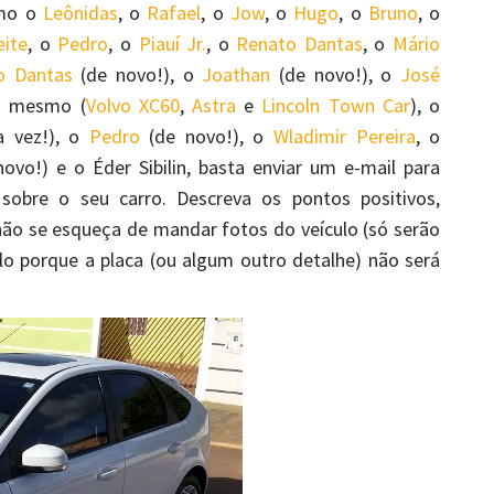
omo o
Leônidas
, o
Rafael
, o
Jow
, o
Hugo
, o
Bruno
, o
ite
, o
Pedro
, o
Piauí Jr.
, o
Renato Dantas
, o
Mário
o Dantas
(de novo!), o
Joathan
(de novo!), o
José
u mesmo (
Volvo XC60
,
Astra
e
Lincoln Town Car
), o
 vez!), o
Pedro
(de novo!), o
Wladimir Pereira
, o
ovo!) e o Éder Sibilin, basta enviar um e-mail para
sobre o seu carro. Descreva os pontos positivos,
não se esqueça de mandar fotos do veículo (só serão
lo porque a placa (ou algum outro detalhe) não será