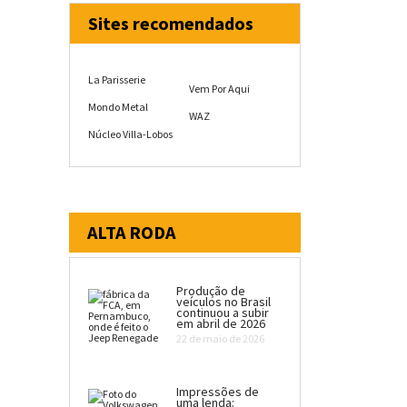
Sites recomendados
La Parisserie
Vem Por Aqui
Mondo Metal
WAZ
Núcleo Villa-Lobos
ALTA RODA
Produção de
veículos no Brasil
continuou a subir
em abril de 2026
22 de maio de 2026
Impressões de
uma lenda: