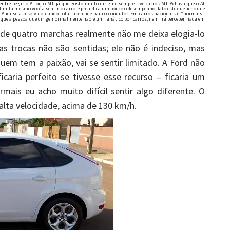
tre pegar o AT ou o MT, já que gosto muito dirigir e sempre tive carros MT. Achava que o AT
AT limita mesmo você a sentir o carro, e prejudica um pouco o desempenho, fato este que acho que
Audi seja resolvido, dando total liberdade para o condutor. Em carros nacionais e “normais”
o que a pessoa que dirige normalmente não é um fanático por carros, nem irá perceber nada em
e quatro marchas realmente não me deixa elogia-lo
as trocas não são sentidas; ele não é indeciso, mas
uem tem a paixão, vai se sentir limitado. A Ford não
icaria perfeito se tivesse esse recurso – ficaria um
ais eu acho muito difícil sentir algo diferente. O
alta velocidade, acima de 130 km/h.