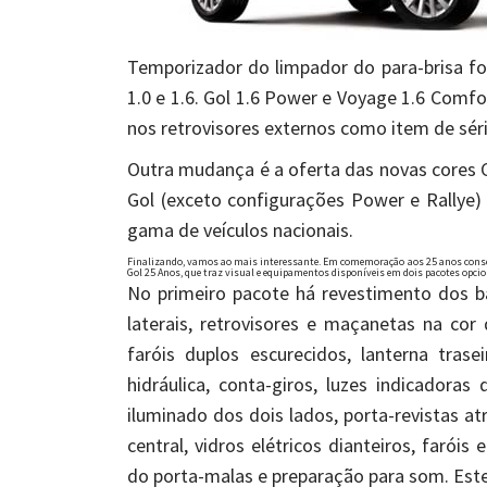
Temporizador do limpador do para-brisa foi
1.0 e 1.6. Gol 1.6 Power e Voyage 1.6 Comfo
nos retrovisores externos como item de séri
Outra mudança é a oferta das novas cores Ci
Gol (exceto configurações Power e Rallye)
gama de veículos nacionais.
Finalizando, vamos ao mais interessante. Em comemoração aos 25 anos consecu
Gol 25 Anos, que traz visual e equipamentos disponíveis em dois pacotes opcion
No primeiro pacote há revestimento dos ba
laterais, retrovisores e maçanetas na cor d
faróis duplos escurecidos, lanterna tras
hidráulica, conta-giros, luzes indicadoras
iluminado dos dois lados, porta-revistas a
central, vidros elétricos dianteiros, faróis
do porta-malas e preparação para som. Este