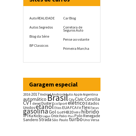
Auto REALIDADE
Car Blog
Autos Segredos
Corretora de
Seguros Auto
Blog da Série
Pense ao volante
BP Classicos
Primeira Marcha
Garagem especial
2017
2016
Brasil
Android Auto
Argentina
Android
Apple
Corolla
automático
Civic
City
CVT
elétrico
Duster
Estados
EcoSport
diesel
etanol
flex
EUA
Unidos
FCA
Fit
Etios
Focus
gasolina
híbrido
Gol
HB20
Golf
HR-V
IPI
Ka
Kicks
Onix
Palio
Polo
Renegade
Logan
Plus
turbo
Strada
Sandero
São Paulo
Uno
Versa