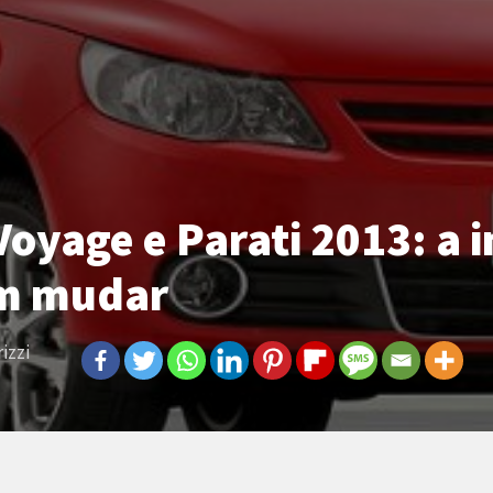
oyage e Parati 2013: a 
em mudar
izzi