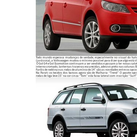
Todo mundo esperava mudanças de verdade, especialmente no visual do hatch
(jurássica), a Volkswagen mudou o mínimo possível para dizer que algo está di
O Gol G4 e Gol Ecomotion continuam a ser vendidos e passam a ter novas calota
interno cromado, lanternas traseiras escurecidas, adesivo preto nas colunas B e
Faróis de neblina e as rodas de alumínio de 14″ são as novidades entre os opcio
Na Parati os tecidos dos bancos agora são de Malharia “Trend”. O pacote opc
rodas de liga leve 15″ na cor cinza “Tom” e da faixa lateral com inscrição “Sur