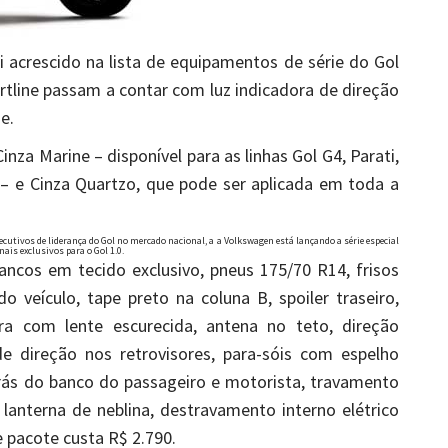
 acrescido na lista de equipamentos de série do Gol
rtline passam a contar com luz indicadora de direção
e.
nza Marine – disponível para as linhas Gol G4, Parati,
 – e Cinza Quartzo, que pode ser aplicada em toda a
tivos de liderança do Gol no mercado nacional, a a Volkswagen está lançando a série especial
ais exclusivos para o Gol 1.0.
ncos em tecido exclusivo, pneus 175/70 R14, frisos
o veículo, tape preto na coluna B, spoiler traseiro,
eira com lente escurecida, antena no teto, direção
 de direção nos retrovisores, para-sóis com espelho
trás do banco do passageiro e motorista, travamento
 e lanterna de neblina, destravamento interno elétrico
 pacote custa R$ 2.790.