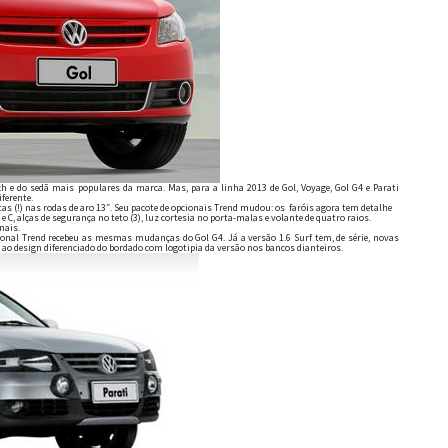
 e do sedã mais populares da marca. Mas, para a linha 2013 de Gol, Voyage, Gol G4 e Parati
ferente.
s (!) nas rodas de aro 13″. Seu pacote de opcionais Trend mudou: os faróis agora tem detalhe
 C, alças de segurança no teto (3), luz cortesia no porta-malas e volante de quatro raios.
nais.
ional Trend recebeu as mesmas mudanças do Gol G4. Já a versão 1.6 Surf tem, de série, novas
f” ao design diferenciado do bordado com logotipia da versão nos bancos dianteiros.