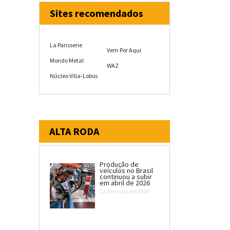
Sites recomendados
La Parisserie
Vem Por Aqui
Mondo Metal
WAZ
Núcleo Villa-Lobos
ALTA RODA
Produção de
veículos no Brasil
continuou a subir
em abril de 2026
22 de maio de 2026