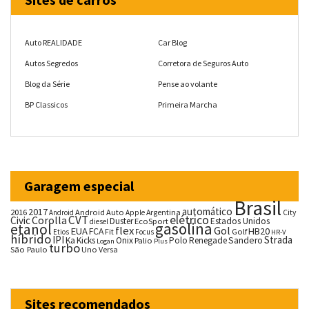
Auto REALIDADE
Car Blog
Autos Segredos
Corretora de Seguros Auto
Blog da Série
Pense ao volante
BP Classicos
Primeira Marcha
Garagem especial
Brasil
automático
2017
2016
Android Auto
Argentina
City
Android
Apple
CVT
elétrico
Corolla
Civic
Duster
Estados Unidos
EcoSport
diesel
gasolina
etanol
flex
Gol
EUA
HB20
FCA
Fit
Golf
Etios
Focus
HR-V
híbrido
IPI
Strada
Ka
Kicks
Onix
Palio
Polo
Renegade
Sandero
Logan
Plus
turbo
São Paulo
Uno
Versa
Sites recomendados