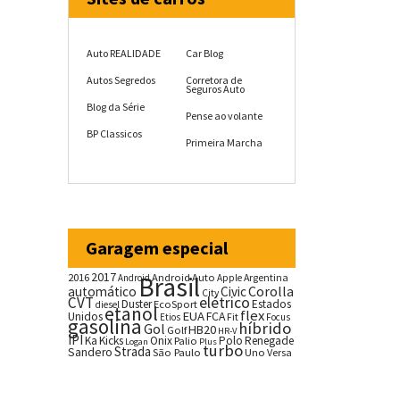
Auto REALIDADE
Car Blog
Autos Segredos
Corretora de
Seguros Auto
Blog da Série
Pense ao volante
BP Classicos
Primeira Marcha
Garagem especial
2017
2016
Brasil
Android Auto
Argentina
Android
Apple
Corolla
automático
Civic
City
CVT
elétrico
Duster
Estados
EcoSport
diesel
etanol
flex
EUA
Unidos
FCA
Fit
Etios
Focus
gasolina
híbrido
Gol
HB20
Golf
HR-V
IPI
Ka
Kicks
Onix
Palio
Polo
Renegade
Logan
Plus
turbo
Strada
Sandero
São Paulo
Uno
Versa