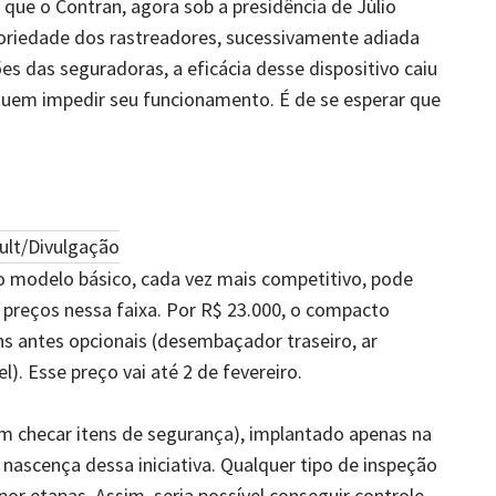
 que o Contran, agora sob a presidência de Júlio
atoriedade dos rastreadores, sucessivamente adiada
s das seguradoras, a eficácia desse dispositivo caiu
guem impedir seu funcionamento. É de se esperar que
ult/Divulgação
o modelo básico, cada vez mais competitivo, pode
preços nessa faixa. Por R$ 23.000, o compacto
ens antes opcionais (desembaçador traseiro, ar
l). Esse preço vai até 2 de fevereiro.
em checar itens de segurança), implantado apenas na
nascença dessa iniciativa. Qualquer tipo de inspeção
r etapas. Assim, seria possível conseguir controle