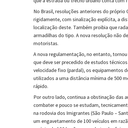
que a estrada ou trecho urbano conta com f
No Brasil, resoluções anteriores do própri
rigidamente, com sinalização explícita, a dis
localização deste. Também proibia que rad
armadilhas do tipo. A nova resolução não dei
motoristas.
A nova regulamentação, no entanto, tornou 
que deve ser precedido de estudos técnicos 
velocidade fixo (pardal), os equipamentos do
utilizados a uma distância mínima de 500 m
rápido.
Por outro lado, continua a obstinação das a
combater e pouco se estudam, tecnicamente
na rodovia dos Imigrantes (São Paulo – San
um engavetamento de 100 veículos em razão