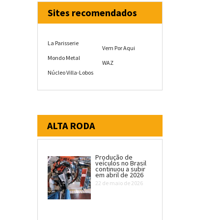
Sites recomendados
La Parisserie
Vem Por Aqui
Mondo Metal
WAZ
Núcleo Villa-Lobos
ALTA RODA
Produção de
veículos no Brasil
continuou a subir
em abril de 2026
22 de maio de 2026