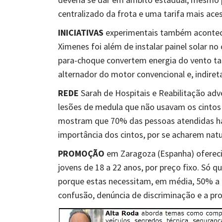
centralizado da frota e uma tarifa mais aces
INICIATIVAS
experimentais também acontece
Ximenes foi além de instalar painel solar no 
para-choque convertem energia do vento tam
alternador do motor convencional e, indire
REDE
Sarah de Hospitais e Reabilitação ad
lesões de medula que não usavam os cintos 
mostram que 70% das pessoas atendidas ha
importância dos cintos, por se acharem natu
PROMOÇÃO
em Zaragoza (Espanha) oferecia
jovens de 18 a 22 anos, por preço fixo. Só 
porque estas necessitam, em média, 50% a m
confusão, denúncia de discriminação e a p