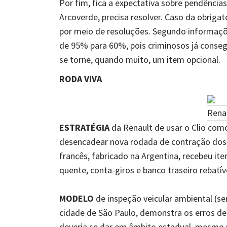
Por fim, fica a expectativa sobre pendências
Arcoverde, precisa resolver. Caso da obrig
por meio de resoluções. Segundo informaçõe
de 95% para 60%, pois criminosos já conse
se torne, quando muito, um item opcional.
RODA VIVA
Rena
ESTRATÉGIA
da Renault de usar o Clio com
desencadear nova rodada de contração dos 
francês, fabricado na Argentina, recebeu it
quente, conta-giros e banco traseiro rebatíve
MODELO
de inspeção veicular ambiental (s
cidade de São Paulo, demonstra os erros de 
deveria se dar em âmbito estadual, mesmo po