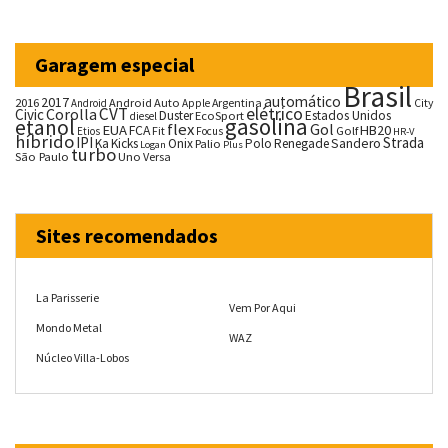
Garagem especial
Brasil
automático
2017
2016
Android Auto
Argentina
City
Android
Apple
CVT
elétrico
Corolla
Civic
Duster
Estados Unidos
EcoSport
diesel
gasolina
etanol
flex
Gol
EUA
HB20
FCA
Fit
Golf
Etios
Focus
HR-V
híbrido
IPI
Strada
Ka
Kicks
Onix
Palio
Polo
Renegade
Sandero
Logan
Plus
turbo
São Paulo
Uno
Versa
Sites recomendados
La Parisserie
Vem Por Aqui
Mondo Metal
WAZ
Núcleo Villa-Lobos