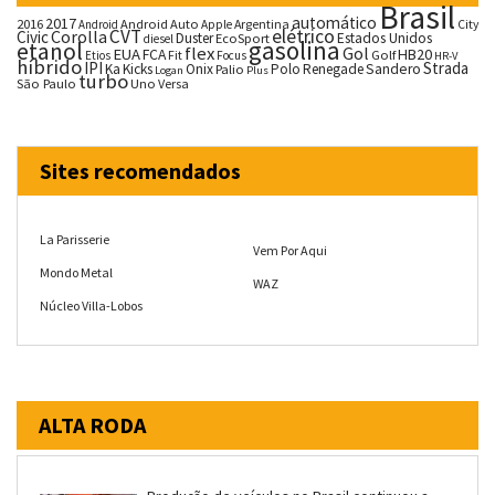
Brasil
automático
2017
2016
Android Auto
Argentina
City
Android
Apple
CVT
elétrico
Corolla
Civic
Duster
Estados Unidos
EcoSport
diesel
gasolina
etanol
flex
Gol
EUA
HB20
FCA
Fit
Golf
Etios
Focus
HR-V
híbrido
IPI
Strada
Ka
Kicks
Onix
Palio
Polo
Renegade
Sandero
Logan
Plus
turbo
São Paulo
Uno
Versa
Sites recomendados
La Parisserie
Vem Por Aqui
Mondo Metal
WAZ
Núcleo Villa-Lobos
ALTA RODA