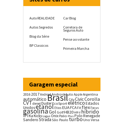
Auto REALIDADE
Car Blog
Autos Segredos
Corretora de
Seguros Auto
Blog da Série
Pense ao volante
BP Classicos
Primeira Marcha
Garagem especial
2017
2016
Brasil
Android Auto
Argentina
Android
Apple
Corolla
automático
Civic
City
CVT
elétrico
Duster
Estados
EcoSport
diesel
etanol
flex
EUA
Unidos
FCA
Fit
Etios
Focus
gasolina
híbrido
Gol
HB20
Golf
HR-V
IPI
Ka
Kicks
Onix
Palio
Polo
Renegade
Logan
Plus
turbo
Strada
Sandero
São Paulo
Uno
Versa