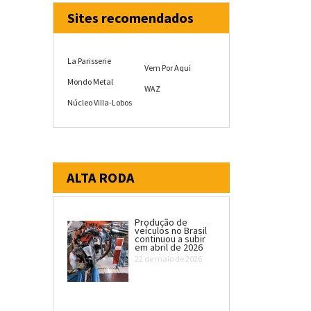
Sites recomendados
La Parisserie
Vem Por Aqui
Mondo Metal
WAZ
Núcleo Villa-Lobos
ALTA RODA
Produção de
veículos no Brasil
continuou a subir
em abril de 2026
22 de maio de 2026