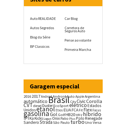
Auto REALIDADE
Car Blog
Autos Segredos
Corretora de
Seguros Auto
Blog da Série
Pense ao volante
BP Classicos
Primeira Marcha
Garagem especial
2017
2016
Brasil
Android Auto
Argentina
Android
Apple
Corolla
automático
Civic
City
CVT
elétrico
Duster
Estados
EcoSport
diesel
etanol
flex
EUA
Unidos
FCA
Fit
Etios
Focus
gasolina
híbrido
Gol
HB20
Golf
HR-V
IPI
Ka
Kicks
Onix
Palio
Polo
Renegade
Logan
Plus
turbo
Strada
Sandero
São Paulo
Uno
Versa