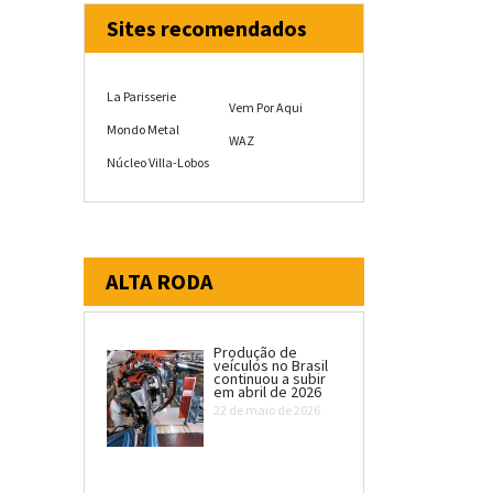
Sites recomendados
La Parisserie
Vem Por Aqui
Mondo Metal
WAZ
Núcleo Villa-Lobos
ALTA RODA
Produção de
veículos no Brasil
continuou a subir
em abril de 2026
22 de maio de 2026