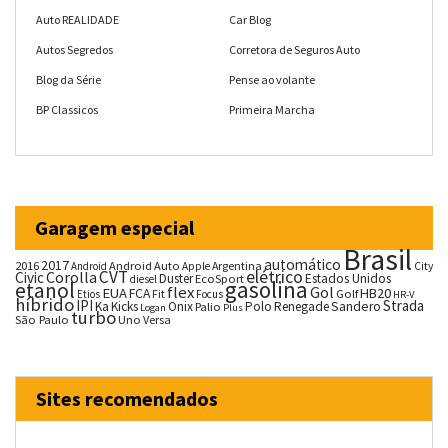
Auto REALIDADE
Car Blog
Autos Segredos
Corretora de Seguros Auto
Blog da Série
Pense ao volante
BP Classicos
Primeira Marcha
Garagem especial
Brasil
automático
2017
2016
Android Auto
Argentina
City
Android
Apple
CVT
elétrico
Corolla
Civic
Duster
Estados Unidos
EcoSport
diesel
gasolina
etanol
flex
Gol
EUA
HB20
FCA
Fit
Golf
Etios
Focus
HR-V
híbrido
IPI
Strada
Ka
Kicks
Onix
Palio
Polo
Renegade
Sandero
Logan
Plus
turbo
São Paulo
Uno
Versa
Sites recomendados