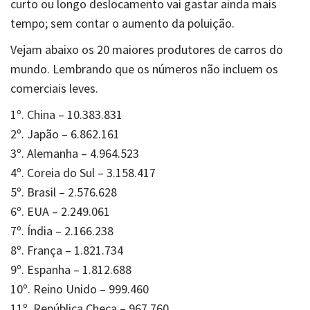
curto ou longo deslocamento vai gastar ainda mais
tempo; sem contar o aumento da poluição.
Vejam abaixo os 20 maiores produtores de carros do
mundo. Lembrando que os números não incluem os
comerciais leves.
1º. China – 10.383.831
2º. Japão – 6.862.161
3º. Alemanha – 4.964.523
4º. Coreia do Sul – 3.158.417
5º. Brasil – 2.576.628
6º. EUA – 2.249.061
7º. Índia – 2.166.238
8º. França – 1.821.734
9º. Espanha – 1.812.688
10º. Reino Unido – 999.460
11º. República Checa – 967.760