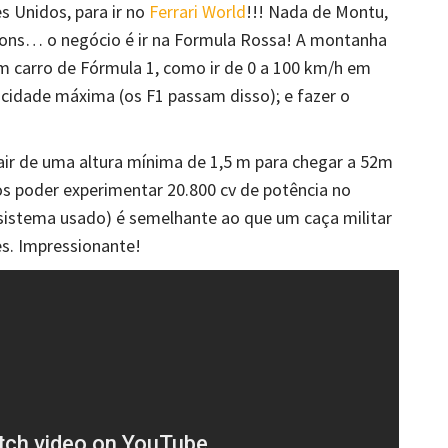
s Unidos, para ir no
Ferrari World
!!! Nada de Montu,
gons… o negócio é ir na
Formula Rossa
! A montanha
um carro de Fórmula 1, como ir de 0 a 100 km/h em
ocidade máxima (os F1 passam disso); e fazer o
r de uma altura mínima de 1,5 m para chegar a 52m
os poder experimentar 20.800 cv de potência no
 sistema usado) é semelhante ao que um caça militar
es. Impressionante!