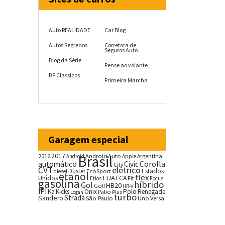
Auto REALIDADE
Car Blog
Autos Segredos
Corretora de
Seguros Auto
Blog da Série
Pense ao volante
BP Classicos
Primeira Marcha
Garagem especial
2017
2016
Brasil
Android Auto
Argentina
Android
Apple
Corolla
automático
Civic
City
CVT
elétrico
Duster
Estados
EcoSport
diesel
etanol
flex
EUA
Unidos
FCA
Fit
Etios
Focus
gasolina
híbrido
Gol
HB20
Golf
HR-V
IPI
Ka
Kicks
Onix
Palio
Polo
Renegade
Logan
Plus
turbo
Strada
Sandero
São Paulo
Uno
Versa