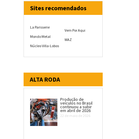
Sites recomendados
La Parisserie
Vem Por Aqui
Mondo Metal
WAZ
Núcleo Villa-Lobos
ALTA RODA
Produção de
veículos no Brasil
continuou a subir
em abril de 2026
22 de maio de 2026