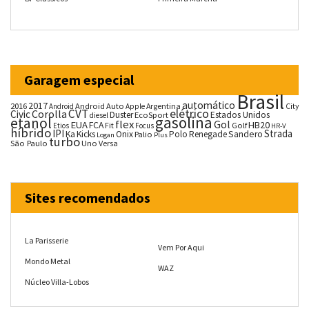
Garagem especial
Brasil
automático
2017
2016
Android Auto
Argentina
City
Android
Apple
CVT
elétrico
Corolla
Civic
Duster
Estados Unidos
EcoSport
diesel
gasolina
etanol
flex
Gol
EUA
HB20
FCA
Fit
Golf
Etios
Focus
HR-V
híbrido
IPI
Strada
Ka
Kicks
Onix
Palio
Polo
Renegade
Sandero
Logan
Plus
turbo
São Paulo
Uno
Versa
Sites recomendados
La Parisserie
Vem Por Aqui
Mondo Metal
WAZ
Núcleo Villa-Lobos