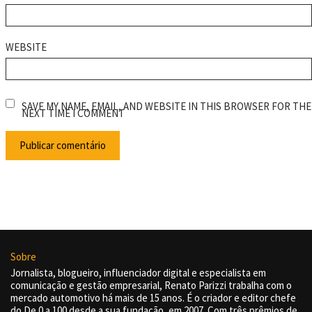
WEBSITE
SAVE MY NAME, EMAIL, AND WEBSITE IN THIS BROWSER FOR THE
NEXT TIME I COMMENT
Sobre
Jornalista, blogueiro, influenciador digital e especialista em
comunicação e gestão empresarial, Renato Parizzi trabalha com o
mercado automotivo há mais de 15 anos. É o criador e editor chefe
do De 0 a 100 desde a sua fundação, em 2007. Com três prêmios de