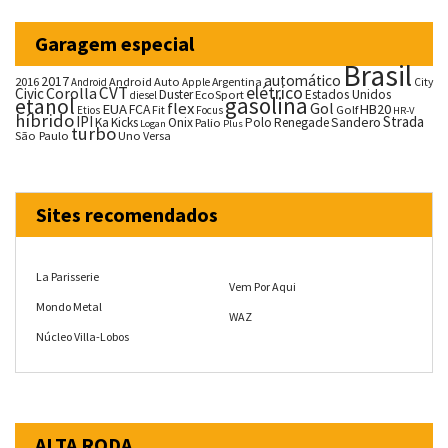
Garagem especial
Brasil
automático
2017
2016
Android Auto
Argentina
City
Android
Apple
CVT
elétrico
Corolla
Civic
Duster
Estados Unidos
EcoSport
diesel
gasolina
etanol
flex
Gol
EUA
HB20
FCA
Fit
Golf
Etios
Focus
HR-V
híbrido
IPI
Strada
Ka
Kicks
Onix
Palio
Polo
Renegade
Sandero
Logan
Plus
turbo
São Paulo
Uno
Versa
Sites recomendados
La Parisserie
Vem Por Aqui
Mondo Metal
WAZ
Núcleo Villa-Lobos
ALTA RODA