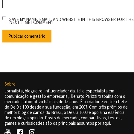
SAVE MY NAME, EMAIL, AND WEBSITE IN THIS BROWSER FOR THE
NEXT TIME I COMMENT
Sobre
Jornalista, blogueiro, influenciador digital e especialista em
comunicação e gestão empresarial, Renato Parizzi trabalha com o
mercado automotivo há mais de 15 anos. É o criador e editor chefe
do De 0 a 100 desde a sua fundação, em 2007. Com três prêmios de
melhor blog de carros do Brasil, o De 0 a 100 se apoia na essência
de um blog: a opinião. Posts de mercado, comparativos, testes,
games e curiosidades são os principais assuntos por aqui.