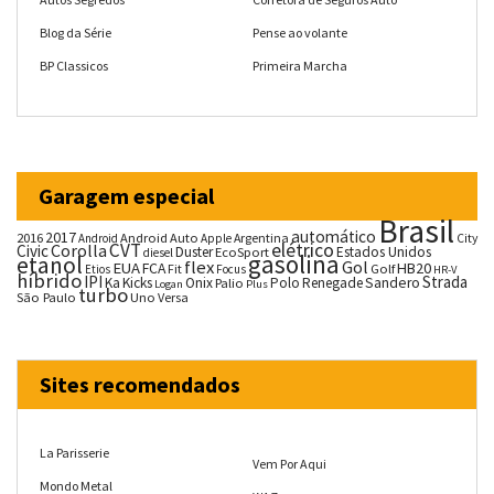
Blog da Série
Pense ao volante
BP Classicos
Primeira Marcha
Garagem especial
Brasil
automático
2017
2016
Android Auto
Argentina
City
Android
Apple
CVT
elétrico
Corolla
Civic
Duster
Estados Unidos
EcoSport
diesel
gasolina
etanol
flex
Gol
EUA
HB20
FCA
Fit
Golf
Etios
Focus
HR-V
híbrido
IPI
Strada
Ka
Kicks
Onix
Palio
Polo
Renegade
Sandero
Logan
Plus
turbo
São Paulo
Uno
Versa
Sites recomendados
La Parisserie
Vem Por Aqui
Mondo Metal