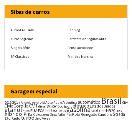
Sites de carros
Auto REALIDADE
Car Blog
Autos Segredos
Corretora de Seguros Auto
Blog da Série
Pense ao volante
BP Classicos
Primeira Marcha
Garagem especial
Brasil
automático
2017
2016
Android Auto
Argentina
City
Android
Apple
CVT
elétrico
Corolla
Civic
Duster
Estados Unidos
EcoSport
diesel
gasolina
etanol
flex
Gol
EUA
HB20
FCA
Fit
Golf
Etios
Focus
HR-V
híbrido
IPI
Strada
Ka
Kicks
Onix
Palio
Polo
Renegade
Sandero
Logan
Plus
turbo
São Paulo
Uno
Versa