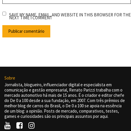
SAVE MY NAME, EMAIL, AND WEBSITE IN THIS BROWSER FOR THE
NEXT TIME I COMMENT
Sobre
Jornalista, blogueiro, influenciador digital e especialista em
comunicação e gestão empresarial, Renato Parizzi trabalha com o
mercado automotivo há mais de 15 anos. É o criador e editor chefe
do De 0 a 100 desde a sua fundação, em 2007. Com três prêmios de
melhor blog de carros do Brasil, o De 0 a 100 se apoia na essência
de um blog: a opinião. Posts de mercado, comparativos, testes,
games e curiosidades são os principais assuntos por aqui.