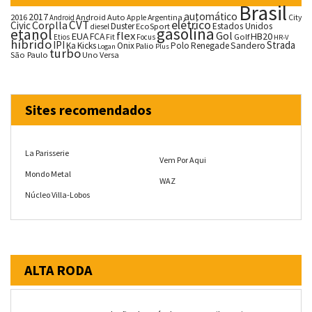
Brasil
automático
2017
2016
Android Auto
Argentina
City
Android
Apple
CVT
elétrico
Corolla
Civic
Duster
Estados Unidos
EcoSport
diesel
gasolina
etanol
flex
Gol
EUA
HB20
FCA
Fit
Golf
Etios
Focus
HR-V
híbrido
IPI
Strada
Ka
Kicks
Onix
Palio
Polo
Renegade
Sandero
Logan
Plus
turbo
São Paulo
Uno
Versa
Sites recomendados
La Parisserie
Vem Por Aqui
Mondo Metal
WAZ
Núcleo Villa-Lobos
ALTA RODA