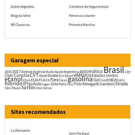
Autos Segredos
Corretora de Seguros Auto
Blog da Série
Pense ao volante
BP Classicos
Primeira Marcha
Garagem especial
Brasil
automático
2017
2016
Android Auto
Argentina
City
Android
Apple
CVT
elétrico
Corolla
Civic
Duster
Estados Unidos
EcoSport
diesel
gasolina
etanol
flex
Gol
EUA
HB20
FCA
Fit
Golf
Etios
Focus
HR-V
híbrido
IPI
Strada
Ka
Kicks
Onix
Palio
Polo
Renegade
Sandero
Logan
Plus
turbo
São Paulo
Uno
Versa
Sites recomendados
La Parisserie
Vem Por Aqui