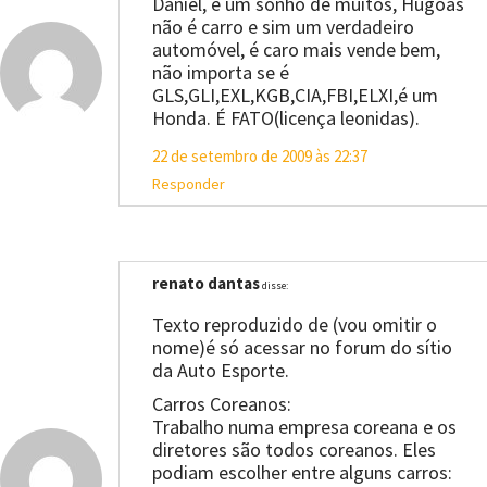
Daniel, é um sonho de muitos, Hugoas
não é carro e sim um verdadeiro
automóvel, é caro mais vende bem,
não importa se é
GLS,GLI,EXL,KGB,CIA,FBI,ELXI,é um
Honda. É FATO(licença leonidas).
22 de setembro de 2009 às 22:37
Responder
renato dantas
disse:
Texto reproduzido de (vou omitir o
nome)é só acessar no forum do sítio
da Auto Esporte.
Carros Coreanos:
Trabalho numa empresa coreana e os
diretores são todos coreanos. Eles
podiam escolher entre alguns carros: