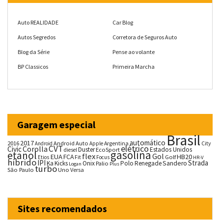
Auto REALIDADE
Car Blog
Autos Segredos
Corretora de Seguros Auto
Blog da Série
Pense ao volante
BP Classicos
Primeira Marcha
Garagem especial
Brasil
automático
2017
2016
Android Auto
Argentina
City
Android
Apple
CVT
elétrico
Corolla
Civic
Duster
Estados Unidos
EcoSport
diesel
gasolina
etanol
flex
Gol
EUA
HB20
FCA
Fit
Golf
Etios
Focus
HR-V
híbrido
IPI
Strada
Ka
Kicks
Onix
Palio
Polo
Renegade
Sandero
Logan
Plus
turbo
São Paulo
Uno
Versa
Sites recomendados