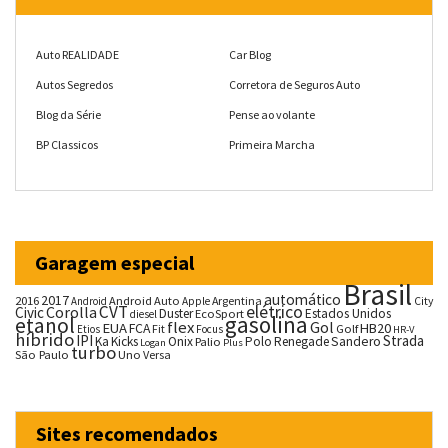
Auto REALIDADE
Car Blog
Autos Segredos
Corretora de Seguros Auto
Blog da Série
Pense ao volante
BP Classicos
Primeira Marcha
Garagem especial
Brasil
automático
2017
2016
Android Auto
Argentina
City
Android
Apple
CVT
elétrico
Corolla
Civic
Duster
Estados Unidos
EcoSport
diesel
gasolina
etanol
flex
Gol
EUA
HB20
FCA
Fit
Golf
Etios
Focus
HR-V
híbrido
IPI
Strada
Ka
Kicks
Onix
Palio
Polo
Renegade
Sandero
Logan
Plus
turbo
São Paulo
Uno
Versa
Sites recomendados