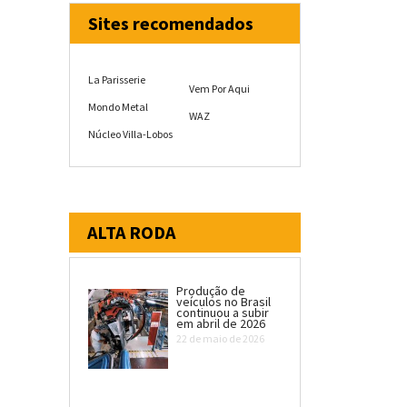
Sites recomendados
La Parisserie
Vem Por Aqui
Mondo Metal
WAZ
Núcleo Villa-Lobos
ALTA RODA
Produção de
veículos no Brasil
continuou a subir
em abril de 2026
22 de maio de 2026