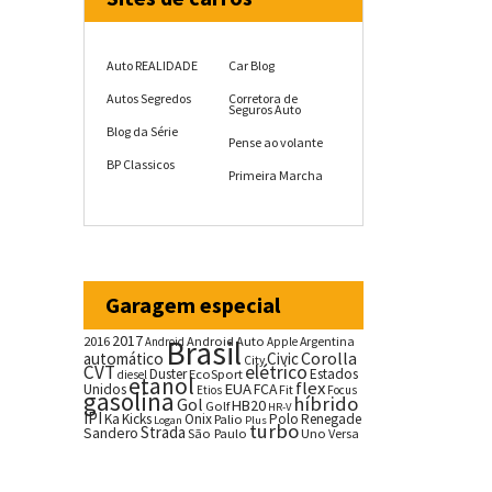
Auto REALIDADE
Car Blog
Autos Segredos
Corretora de
Seguros Auto
Blog da Série
Pense ao volante
BP Classicos
Primeira Marcha
Garagem especial
2017
2016
Brasil
Android Auto
Argentina
Android
Apple
Corolla
automático
Civic
City
CVT
elétrico
Duster
Estados
EcoSport
diesel
etanol
flex
EUA
Unidos
FCA
Fit
Etios
Focus
gasolina
híbrido
Gol
HB20
Golf
HR-V
IPI
Ka
Kicks
Onix
Palio
Polo
Renegade
Logan
Plus
turbo
Strada
Sandero
São Paulo
Uno
Versa