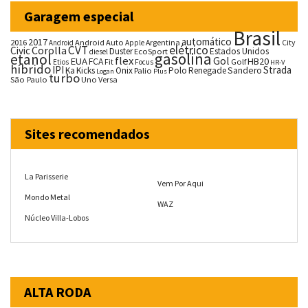
Garagem especial
Brasil
automático
2017
2016
Android Auto
Argentina
City
Android
Apple
CVT
elétrico
Corolla
Civic
Duster
Estados Unidos
EcoSport
diesel
gasolina
etanol
flex
Gol
EUA
HB20
FCA
Fit
Golf
Etios
Focus
HR-V
híbrido
IPI
Strada
Ka
Kicks
Onix
Palio
Polo
Renegade
Sandero
Logan
Plus
turbo
São Paulo
Uno
Versa
Sites recomendados
La Parisserie
Vem Por Aqui
Mondo Metal
WAZ
Núcleo Villa-Lobos
ALTA RODA