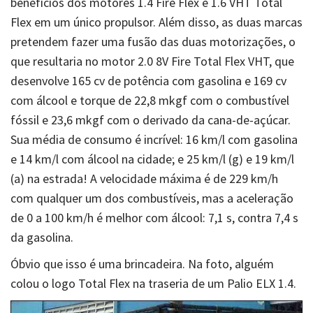
benefícios dos motores 1.4 Fire Flex e 1.6 VHT Total
Flex em um único propulsor. Além disso, as duas marcas
pretendem fazer uma fusão das duas motorizações, o
que resultaria no motor 2.0 8V Fire Total Flex VHT, que
desenvolve 165 cv de potência com gasolina e 169 cv
com álcool e torque de 22,8 mkgf com o combustível
fóssil e 23,6 mkgf com o derivado da cana-de-açúcar.
Sua média de consumo é incrível: 16 km/l com gasolina
e 14 km/l com álcool na cidade; e 25 km/l (g) e 19 km/l
(a) na estrada! A velocidade máxima é de 229 km/h
com qualquer um dos combustíveis, mas a aceleração
de 0 a 100 km/h é melhor com álcool: 7,1 s, contra 7,4 s
da gasolina.
Óbvio que isso é uma brincadeira. Na foto, alguém
colou o logo Total Flex na traseria de um Palio ELX 1.4.