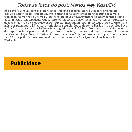
Todas as fotos do post: Marlos Ney Vidal/EM
Já a nova Adventure, para se distanciar da Trekking e se aproximar do EcoSport, deve receber
bloqueio eletrônico dediferencial, que vai ajudar a perua a enfrentar terrenos ruins com mais
facilidade. Na manhã da última quinta-feira, persegui a nova Adventure (também conhecia como
Super II) pelas ruas da cidade. Pude perceber várias coisas já apontadas pelo Marlos, como bagageiro
do teto em forma de V e retrovisores com o pisca integrado, ambos “importados” do Idea Adventure,
além das rodas de aro 15″ e altura mais elevada do solo. De acordo com o Marlos, “nas versões ELX e
HLX, a frente será a mesma do Siena, tendo agrade cromada”.
Sobre o Punto Abarth, uma fonte me
disse que um dos engenheiros da Fiat, durante os testes, estava rodando com o modelo 1.4 turbo, de
terceira marcha, a 180 km/h! Se isso for mesmo verdade, finalmente o compacto premium, que deve
ter 165 cv de potência, terá uma versão esportiva de verdade!
E você, o que achou da nova Palio
Weekend?
Publicidade