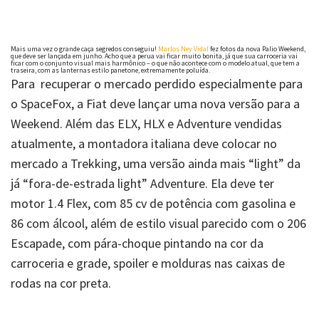
Mais uma vez o grande caça segredos conseguiu!
Marlos Ney Vidal
fez fotos da nova Palio Weekend,
que deve ser lançada em junho. Acho que a perua vai ficar muito bonita, já que sua carroceria vai
ficar com o conjunto visual mais harmônico – o que não acontece com o modelo atual, que tem a
traseira, com as lanternas estilo panetone, extremamente poluída.
Para recuperar o mercado perdido especialmente para
o SpaceFox, a Fiat deve lançar uma nova versão para a
Weekend. Além das ELX, HLX e Adventure vendidas
atualmente, a montadora italiana deve colocar no
mercado a
Trekking
, uma versão ainda mais “light” da
já “fora-de-estrada light” Adventure. Ela deve ter
motor 1.4 Flex, com 85 cv de potência com gasolina e
86 com álcool, além de estilo visual parecido com o 206
Escapade, com pára-choque pintando na cor da
carroceria e grade, spoiler e molduras nas caixas de
rodas na cor preta.