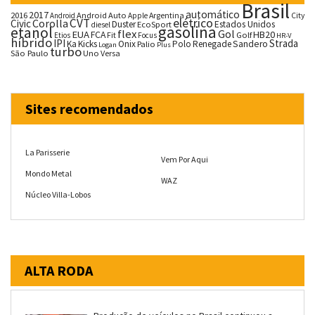
Brasil
automático
2017
2016
Android Auto
Argentina
City
Android
Apple
CVT
elétrico
Corolla
Civic
Duster
Estados Unidos
EcoSport
diesel
gasolina
etanol
flex
Gol
EUA
HB20
FCA
Fit
Golf
Etios
Focus
HR-V
híbrido
IPI
Strada
Ka
Kicks
Onix
Palio
Polo
Renegade
Sandero
Logan
Plus
turbo
São Paulo
Uno
Versa
Sites recomendados
La Parisserie
Vem Por Aqui
Mondo Metal
WAZ
Núcleo Villa-Lobos
ALTA RODA