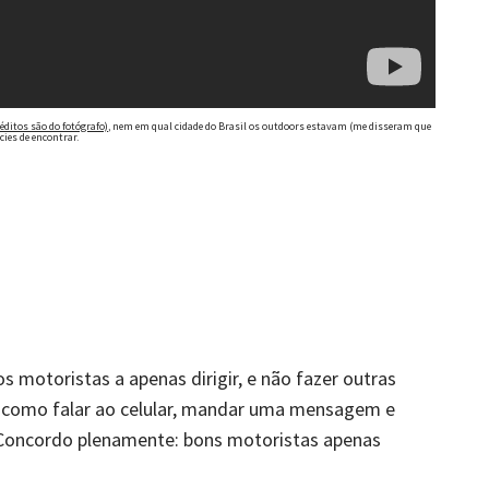
éditos são do fotógrafo)
, nem em qual cidade do Brasil os outdoors estavam (me disseram que
cies de encontrar.
 motoristas a apenas dirigir, e não fazer outras
, como falar ao celular, mandar uma mensagem e
 Concordo plenamente: bons motoristas apenas