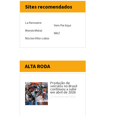
Sites recomendados
La Parisserie
Vem Por Aqui
Mondo Metal
WAZ
Núcleo Villa-Lobos
ALTA RODA
Produção de
veículos no Brasil
continuou a subir
em abril de 2026
22 de maio de 2026