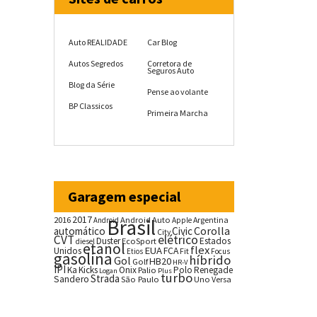
Auto REALIDADE
Car Blog
Autos Segredos
Corretora de
Seguros Auto
Blog da Série
Pense ao volante
BP Classicos
Primeira Marcha
Garagem especial
2017
2016
Brasil
Android Auto
Argentina
Android
Apple
Corolla
automático
Civic
City
CVT
elétrico
Duster
Estados
EcoSport
diesel
etanol
flex
EUA
Unidos
FCA
Fit
Etios
Focus
gasolina
híbrido
Gol
HB20
Golf
HR-V
IPI
Ka
Kicks
Onix
Palio
Polo
Renegade
Logan
Plus
turbo
Strada
Sandero
São Paulo
Uno
Versa