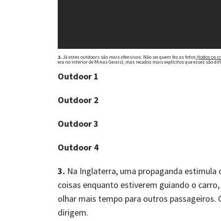
2.
Já estes outdoors são mais ofensivos. Não sei quem fez as fotos
(todos os cr
era no interior de Minas Gerais); mas recados mais explícitos que esses são difí
Outdoor 1
Outdoor 2
Outdoor 3
Outdoor 4
3.
Na Inglaterra, uma propaganda estimula os
coisas enquanto estiverem guiando o carro
olhar mais tempo para outros passageiros.
dirigem.