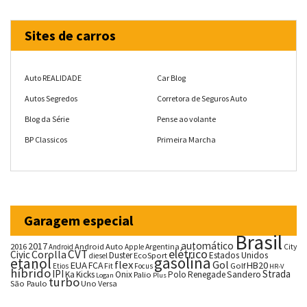
Sites de carros
Auto REALIDADE
Car Blog
Autos Segredos
Corretora de Seguros Auto
Blog da Série
Pense ao volante
BP Classicos
Primeira Marcha
Garagem especial
Brasil
automático
2017
2016
Android Auto
Argentina
City
Android
Apple
CVT
elétrico
Corolla
Civic
Duster
Estados Unidos
EcoSport
diesel
gasolina
etanol
flex
Gol
EUA
HB20
FCA
Fit
Golf
Etios
Focus
HR-V
híbrido
IPI
Strada
Ka
Kicks
Onix
Palio
Polo
Renegade
Sandero
Logan
Plus
turbo
São Paulo
Uno
Versa