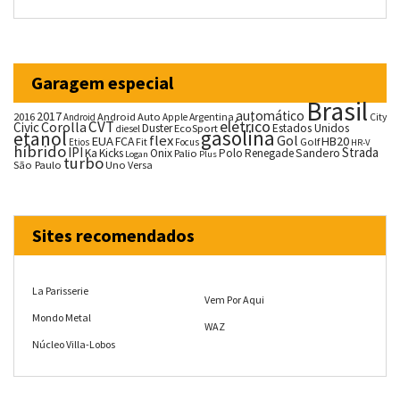
Garagem especial
Brasil
automático
2017
2016
Android Auto
Argentina
City
Android
Apple
CVT
elétrico
Corolla
Civic
Duster
Estados Unidos
EcoSport
diesel
gasolina
etanol
flex
Gol
EUA
HB20
FCA
Fit
Golf
Etios
Focus
HR-V
híbrido
IPI
Strada
Ka
Kicks
Onix
Palio
Polo
Renegade
Sandero
Logan
Plus
turbo
São Paulo
Uno
Versa
Sites recomendados
La Parisserie
Vem Por Aqui
Mondo Metal
WAZ
Núcleo Villa-Lobos