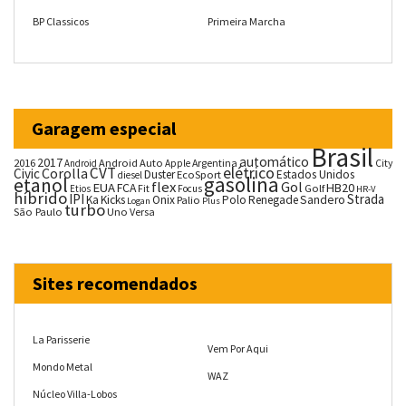
BP Classicos
Primeira Marcha
Garagem especial
Brasil
automático
2017
2016
Android Auto
Argentina
City
Android
Apple
CVT
elétrico
Corolla
Civic
Duster
Estados Unidos
EcoSport
diesel
gasolina
etanol
flex
Gol
EUA
HB20
FCA
Fit
Golf
Etios
Focus
HR-V
híbrido
IPI
Strada
Ka
Kicks
Onix
Palio
Polo
Renegade
Sandero
Logan
Plus
turbo
São Paulo
Uno
Versa
Sites recomendados
La Parisserie
Vem Por Aqui
Mondo Metal
WAZ
Núcleo Villa-Lobos