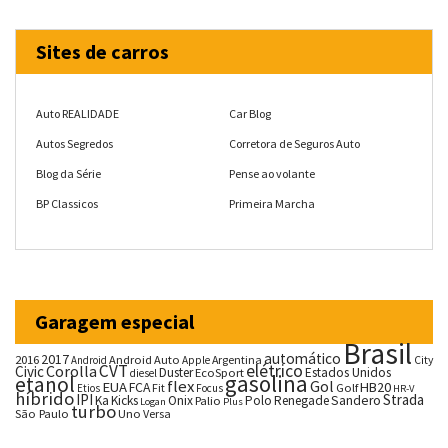
Sites de carros
Auto REALIDADE
Car Blog
Autos Segredos
Corretora de Seguros Auto
Blog da Série
Pense ao volante
BP Classicos
Primeira Marcha
Garagem especial
Brasil
automático
2017
2016
Android Auto
Argentina
City
Android
Apple
CVT
elétrico
Corolla
Civic
Duster
Estados Unidos
EcoSport
diesel
gasolina
etanol
flex
Gol
EUA
HB20
FCA
Fit
Golf
Etios
Focus
HR-V
híbrido
IPI
Strada
Ka
Kicks
Onix
Palio
Polo
Renegade
Sandero
Logan
Plus
turbo
São Paulo
Uno
Versa