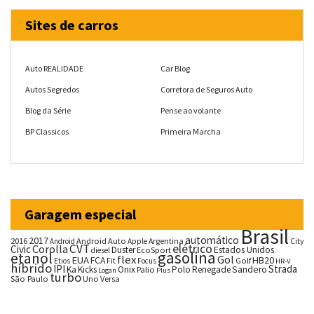
Sites de carros
Auto REALIDADE
Car Blog
Autos Segredos
Corretora de Seguros Auto
Blog da Série
Pense ao volante
BP Classicos
Primeira Marcha
Garagem especial
Brasil
automático
2017
2016
Android Auto
Argentina
City
Android
Apple
CVT
elétrico
Corolla
Civic
Duster
Estados Unidos
EcoSport
diesel
gasolina
etanol
flex
Gol
EUA
HB20
FCA
Fit
Golf
Etios
Focus
HR-V
híbrido
IPI
Strada
Ka
Kicks
Onix
Palio
Polo
Renegade
Sandero
Logan
Plus
turbo
São Paulo
Uno
Versa