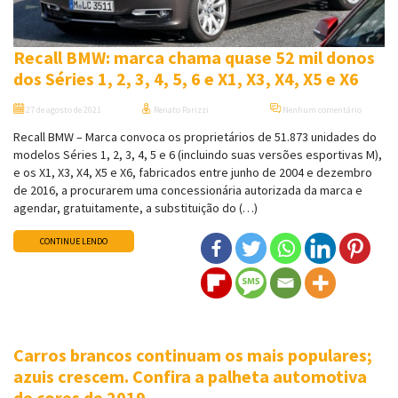
Recall BMW: marca chama quase 52 mil donos
dos Séries 1, 2, 3, 4, 5, 6 e X1, X3, X4, X5 e X6
27 de agosto de 2021
Renato Parizzi
Nenhum comentário
Recall BMW – Marca convoca os proprietários de 51.873 unidades do
modelos Séries 1, 2, 3, 4, 5 e 6 (incluindo suas versões esportivas M),
e os X1, X3, X4, X5 e X6, fabricados entre junho de 2004 e dezembro
de 2016, a procurarem uma concessionária autorizada da marca e
agendar, gratuitamente, a substituição do (…)
CONTINUE LENDO
Carros brancos continuam os mais populares;
azuis crescem. Confira a palheta automotiva
de cores de 2019