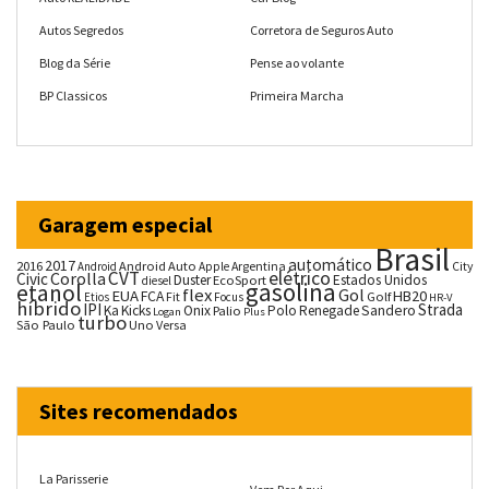
Autos Segredos
Corretora de Seguros Auto
Blog da Série
Pense ao volante
BP Classicos
Primeira Marcha
Garagem especial
Brasil
automático
2017
2016
Android Auto
Argentina
City
Android
Apple
CVT
elétrico
Corolla
Civic
Duster
Estados Unidos
EcoSport
diesel
gasolina
etanol
flex
Gol
EUA
HB20
FCA
Fit
Golf
Etios
Focus
HR-V
híbrido
IPI
Strada
Ka
Kicks
Onix
Palio
Polo
Renegade
Sandero
Logan
Plus
turbo
São Paulo
Uno
Versa
Sites recomendados
La Parisserie