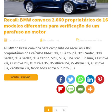
Recall: BMW convoca 2.060 proprietários de 16
modelos diferentes para verificação de um
parafuso no motor
7 de julho de 2014
Renato Parizzi
Nenhum comentário
A BMW do Brasil convoca para campanha de recall os 2.060
proprietários dos veículos BMW 130i, 135i Coupé, 325i Sedan, 330i
Sedan, 335i Sedan, 335i Cabrio, 523i, 535i, 535i Gran Turismo, X1 xDrive
28i, X3 xDrive 28i, X3 xDrive 35i, X5 xDrive 35i, X5 xDrive 30i, X6 xDrive
35i, Z4 SDrive 23i, fabricados entre outubro (…)
CONTINUE LENDO
Navegação entre posts
1
2
»