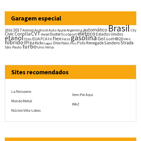
Garagem especial
Brasil
automático
2017
2016
Android Auto
Argentina
City
Android
Apple
CVT
elétrico
Corolla
Civic
Duster
Estados Unidos
EcoSport
diesel
gasolina
etanol
flex
Gol
EUA
HB20
FCA
Fit
Golf
Etios
Focus
HR-V
híbrido
IPI
Strada
Ka
Kicks
Onix
Palio
Polo
Renegade
Sandero
Logan
Plus
turbo
São Paulo
Uno
Versa
Sites recomendados
La Parisserie
Vem Por Aqui
Mondo Metal
WAZ
Núcleo Villa-Lobos