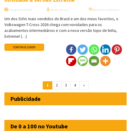
5 de agosto de 2025
Renato Parizzi
Nenhum comentário
Um dos SUVs mais vendidos do Brasil e um dos meus favoritos, o
Volkswagen T-Cross 2026 chega com novidades para os
acabamentos intermediários e com a nova versão topo de linha,
Extreme! (…)
CONTINUE LENDO
Navegação entre posts
1
2
3
4
»
Publicidade
De 0 a 100 no Youtube