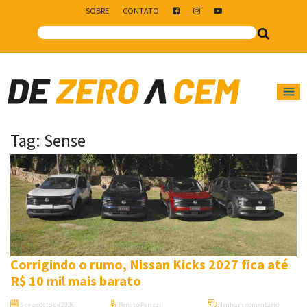
SOBRE
CONTATO
Main Navigation
Tag:
Sense
Corrigindo o rumo, Nissan Kicks 2027 fica até
R$ 10 mil mais barato
5 de agosto de 2026
Renato Parizzi
Nenhum comentário