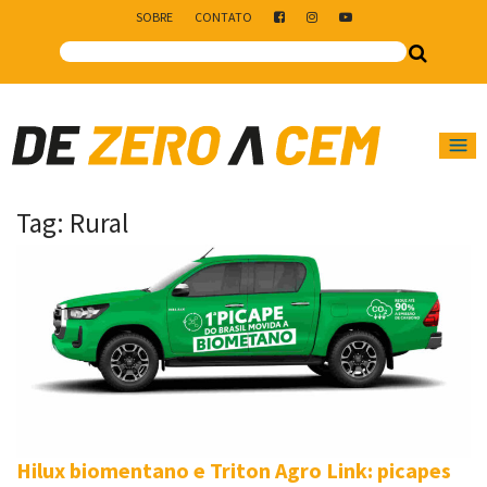
SOBRE
CONTATO
Main Navigation
Tag:
Rural
Hilux biomentano e Triton Agro Link: picapes