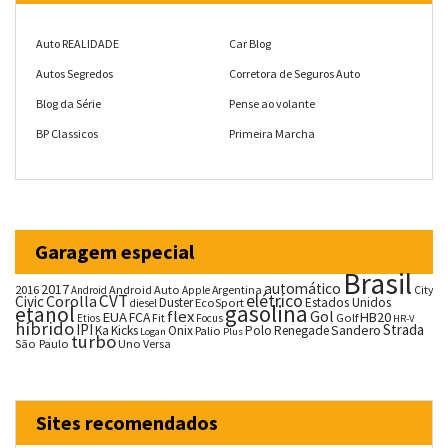
Auto REALIDADE
Car Blog
Autos Segredos
Corretora de Seguros Auto
Blog da Série
Pense ao volante
BP Classicos
Primeira Marcha
Garagem especial
Brasil
automático
2017
2016
Android Auto
Argentina
City
Android
Apple
CVT
elétrico
Corolla
Civic
Duster
Estados Unidos
EcoSport
diesel
gasolina
etanol
flex
Gol
EUA
HB20
FCA
Fit
Golf
Etios
Focus
HR-V
híbrido
IPI
Strada
Ka
Kicks
Onix
Palio
Polo
Renegade
Sandero
Logan
Plus
turbo
São Paulo
Uno
Versa
Sites recomendados